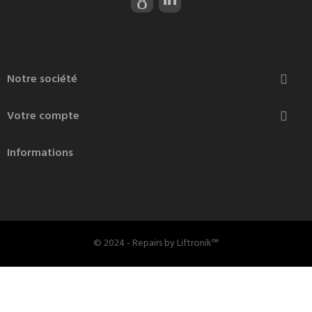
Notre société

Votre compte

Informations
© 2024 - Repairs by Liftronik™