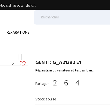
yboard_arrow_down
REPARATIONS

GEN II : G_A21382 E1
0
Réparation du variateur et test sur banc.
Partager
Stock épuisé