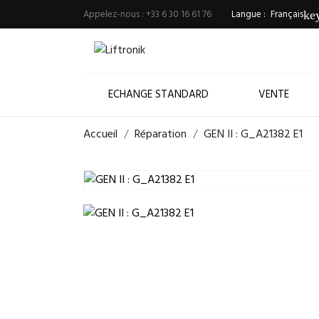
Appelez-nous :
+33 6 30 16 61 76
Langue :
Français
ke
ECHANGE STANDARD
VENTE
Accueil
Réparation
GEN II : G_A21382 E1