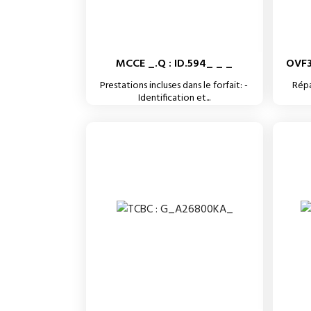
MCCE _.Q : ID.594_ _ _
OVF3
Prestations incluses dans le forfait: -
Répa
Identification et...