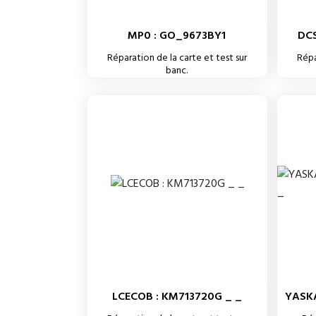
MP0 : GO_9673BY1
DCS
Réparation de la carte et test sur
Répa
banc.
LCECOB : KM713720G _ _
YASKA