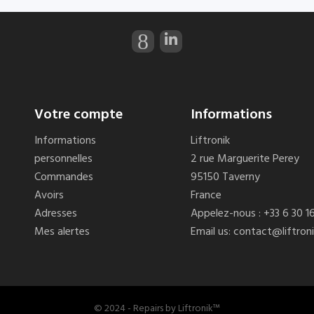
Votre compte
Informations
Informations
Liftronik
personnelles
2 rue Marguerite Perey
Commandes
95150 Taverny
Avoirs
France
Adresses
Appelez-nous :
+33 6 30 1
Mes alertes
Email us:
contact@liftron
© 2024 - Repairs by Liftronik™