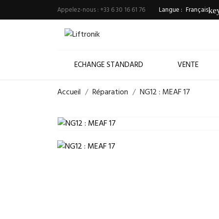
Appelez-nous :
+33 6 30 16 61 76
Langue :
Français
ke
ECHANGE STANDARD
VENTE
Accueil
Réparation
NG12 : MEAF 17