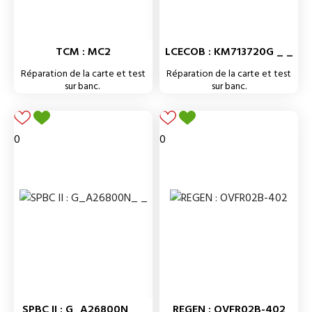
TCM : MC2
LCECOB : KM713720G _ _
Réparation de la carte et test
Réparation de la carte et test
sur banc.
sur banc.
0
0
SPBC II : G_A26800N_ _
REGEN : OVFR02B-402