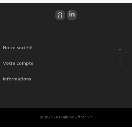
Notre société

Votre compte

Informations
© 2024 - Repairs by Liftronik™