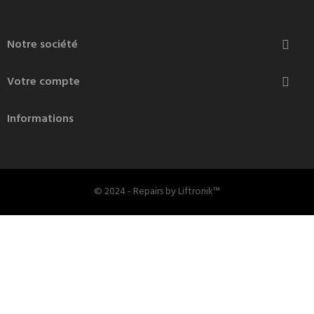
Notre société

Votre compte

Informations
© 2024 - Repairs by Liftronik™